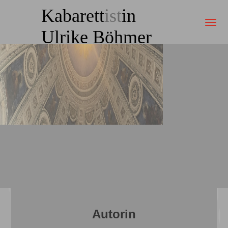
Kabarett
ist
in
Ulrike Böhmer
Autorin